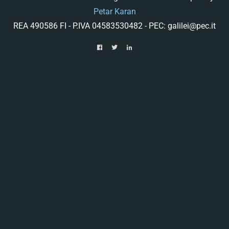
Petar Karan
REA 490586 FI - P.IVA 04583530482 - PEC: galilei@pec.it