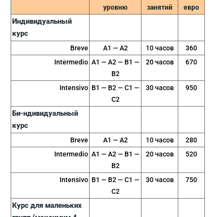
уровню
занятий
евро
Индивидуальный
курс
Breve
A1 — A2
10 часов
360
Intermedio
A1 — A2 — B1 —
20 часов
670
B2
Intensivo
B1 — B2 — C1 —
30 часов
950
C2
Би-ндивидуальный
курс
Breve
A1 — A2
10 часов
280
Intermedio
A1 — A2 — B1 —
20 часов
520
B2
Intensivo
B1 — B2 — C1 —
30 часов
750
C2
Курс для маленьких