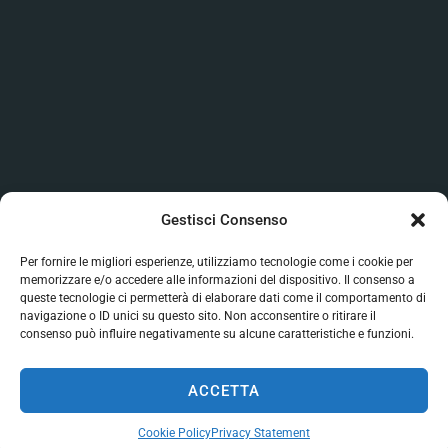
Gestisci Consenso
Per fornire le migliori esperienze, utilizziamo tecnologie come i cookie per
memorizzare e/o accedere alle informazioni del dispositivo. Il consenso a
queste tecnologie ci permetterà di elaborare dati come il comportamento di
navigazione o ID unici su questo sito. Non acconsentire o ritirare il
consenso può influire negativamente su alcune caratteristiche e funzioni.
ACCETTA
Cookie Policy
Privacy Statement