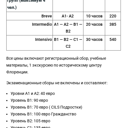
групп (максимум 4
чeл.)
Breve
A1- A2
10 часов
220
Intermedio
A1 — A2 — B1 —
20 часов
385
B2
Intensivo
B1 — B2 — C1 —
30 часов
540
C2
Все цены включают регистрационный сбор, учебные
материалы, 1 экскурсию по историческому центру
Флоренции.
Экзаменационные сборы не включены и составляют:
Уровни А1 и А2: 40 евро
Уровень B1: 90 евро
Уровень B1: 70 евро ( CILS Подростки)
Уровень B1: 100 евро Гражданство
Уровень B2: 105 евро
Уровень С1: 135 евро