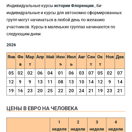
Индивидуальные курсы
истории Флоренции
, би-
индивидуальные и курсы для автономно сформированных
групп могут начинаться в любой день по желанию
участников. Курсы в маленьких группах начинаются по
следующим дням:
2026
Янв
Фе
Maр
Aпр
Июл
Aвг
Сен
Oк
Ноя
Дек
Maй
Июн
в
т
ь
ь
т
т
05
02
02
06
04
01
06
03
07
05
02
07
12
9
9
13
11
08
13
10
14
12
9
14
19
16
23
20
25
22
20
24
21
19
23
21
ЦЕНЫ В ЕВРО НА ЧЕЛОВЕКА
1
2
3
4
неделя
недели
недели
недели