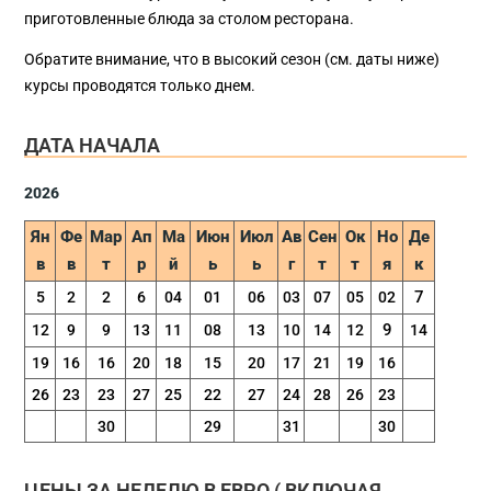
приготовленные блюда за столом ресторана.
Обратите внимание, что в высокий сезон (см. даты ниже)
курсы проводятся только днем.
ДАТА НАЧАЛА
2026
Ян
Фе
Maр
Aп
Ma
Июн
Июл
Aв
Сен
Oк
Но
Де
в
в
т
р
й
ь
ь
г
т
т
я
к
7
5
2
2
6
04
01
06
03
07
05
02
9
12
9
9
13
11
08
13
10
14
12
14
19
16
16
20
18
15
20
17
21
19
16
26
23
23
27
25
22
27
24
28
26
23
30
29
31
30
ЦЕНЫ ЗА НЕДЕЛЮ В ЕВРО ( ВКЛЮЧАЯ