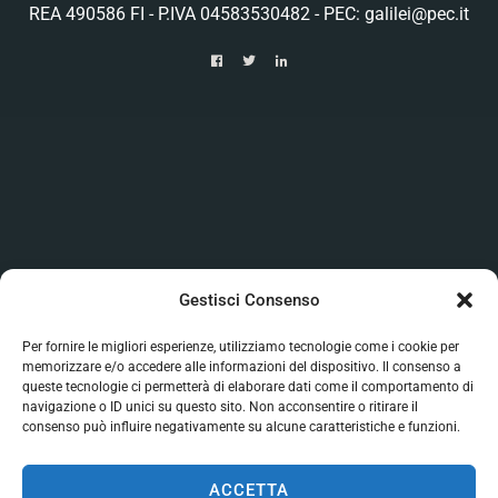
REA 490586 FI - P.IVA 04583530482 - PEC: galilei@pec.it
Gestisci Consenso
Per fornire le migliori esperienze, utilizziamo tecnologie come i cookie per
memorizzare e/o accedere alle informazioni del dispositivo. Il consenso a
queste tecnologie ci permetterà di elaborare dati come il comportamento di
navigazione o ID unici su questo sito. Non acconsentire o ritirare il
consenso può influire negativamente su alcune caratteristiche e funzioni.
ACCETTA