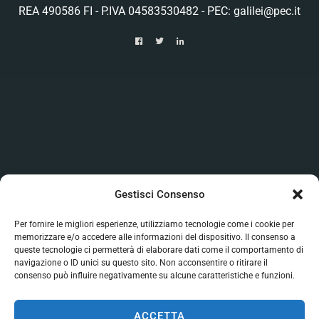
REA 490586 FI - P.IVA 04583530482 - PEC: galilei@pec.it
Gestisci Consenso
Per fornire le migliori esperienze, utilizziamo tecnologie come i cookie per
memorizzare e/o accedere alle informazioni del dispositivo. Il consenso a
queste tecnologie ci permetterà di elaborare dati come il comportamento di
navigazione o ID unici su questo sito. Non acconsentire o ritirare il
consenso può influire negativamente su alcune caratteristiche e funzioni.
ACCETTA