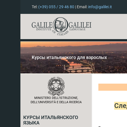
Tel:
(+39) 055 / 29 46 80
| Email:
info@galilei.it
Kурсы итальянского для взрослых
MINISTERO DELL’ISTRUZIONE,
DELL’UNIVERSITÀ E DELLA RICERCA
Сле
КУРСЫ ИТАЛЬЯНСКОГО
ЯЗЫКА