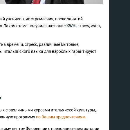
й учеников, их стремления, после занятий
ю. Такая схема получила название
KWHL
: know, want,
ка времени, стресс, различные бытовые,
сы итальянского языка для взрослых гарантируют
и
лых с различными курсами итальянской культуры,
ованную программу
по Вашим предпочтениям.
кому центру Флоренции с преподавателем истории