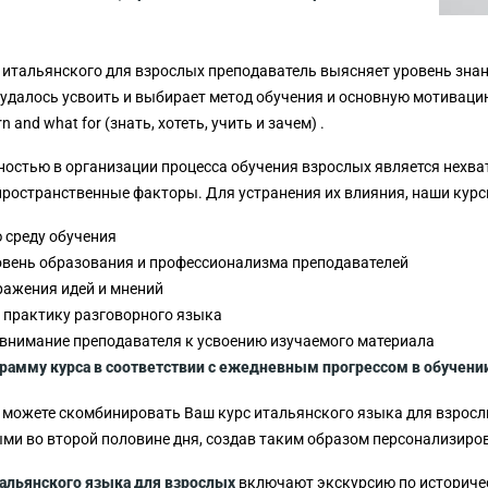
 итальянского для взрослых преподаватель выясняет уровень знани
 удалось усвоить и выбирает метод обучения и основную мотиваци
rn and what for (знать, хотеть, учить и зачем) .
остью в организации процесса обучения взрослых является нехват
пространственные факторы. Для устранения их влияния, наши кур
 среду обучения
вень образования и профессионализма преподавателей
ажения идей и мнений
 практику разговорного языка
внимание преподавателя к усвоению изучаемого материала
рамму курса в соответствии с ежедневным прогрессом в обучени
ы можете скомбинировать Ваш курс итальянского языка для взрос
ми во второй половине дня, создав таким образом персонализир
альянского языка для взрослых
включают экскурсию по историчес