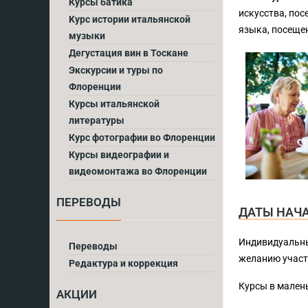
Курсы батика
искусства, по
Kурс истории итальянской
языка, посещен
музыки
Дегустация вин в Тоскане
Экскурсии и туры по
Флоренции
Курсы итальянской
литературы
Курс фотографии во Флоренции
Курсы видеографии и
видеомонтажа во Флоренции
ПЕРЕВОДЫ
ДАТЫ НАЧА
Индивидуальны
Переводы
желанию участ
Редактура и коррекция
Курсы в мален
АКЦИИ