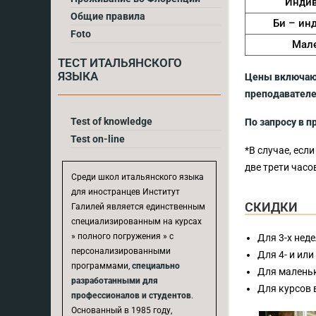
Индив
Общие правила
Би – ин
Foto
Мале
ТЕСТ ИТАЛЬЯНСКOГО
ЯЗЫКА
Цены включают
преподавателе
Test of knowledge
По запросу в 
Test on-line
*В случае, есл
две трети час
Среди школ итальянского языка
для иностранцев Институт
СКИДКИ
Галилей является единственным
специализированным на курсах
» полного погружения » с
Для 3-х неде
персонализированными
Для 4- и или
программами,
специально
Для маленьк
разработанными для
Для курсов 
профессионалов и студентов
.
Основанный в 1985 году,