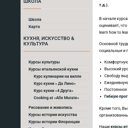
ШКОЛА
т.д.).
В начале курса
Школа
оценивает, что
Карта
learn how to lea
КУХНЯ, ИСКУССТВО &
КУЛЬТУРА
Основной трудн
социальные и 
Курсы культуры
Комфортную
Высокий уро
Курсы итальянской кухни
Свободу выр
Курс кулинарии на вилле
Ежедневную
Курс кухни » Да Лино»
Постоянное 
Курс кухни «4 Друга»
Гибкую прог
Cooking at «Alle Murate»
Рисование и живопись
Кроме того, В
Курсы истории искусства
организованны
Курсы истории Флоренции
Наши
курсы ит