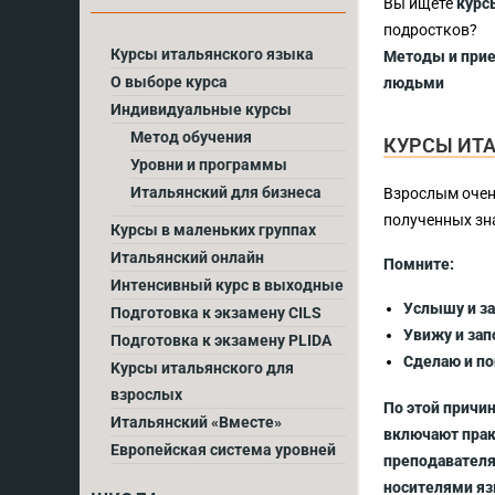
Вы ищете
курсы
подростков?
Курсы итальянского языка
Методы и прие
О выборе курса
людьми
Индивидуальные курсы
Метод обучения
КУРСЫ ИТ
Уровни и программы
Итальянский для бизнеса
Взрослым очен
полученных зна
Курсы в маленьких группах
Итальянский онлайн
Помните:
Интенсивный курс в выходные
Услышу и з
Подготовка к экзамену CILS
Увижу и за
Подготовка к экзамену PLIDA
Сделаю и п
Kурсы итальянского для
взрослых
По этой причи
Итальянский «Вместе»
включают прак
Европейская система уровней
преподавателя
носителями яз