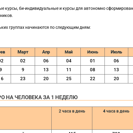
е курсы, би-индивидуальные и курсы для автономно сформированн
ников.
ьких группах начинаются по следующим дням:
ев
Maрт
Aпр
Июль
Maй
Июнь
02
02
06
04
01
06
9
9
13
11
08
13
16
23
20
25
22
20
РО НА ЧЕЛОВЕКА ЗА 1 НЕДЕЛЮ
2 часа в день
4
часа в день