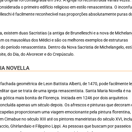
considerada o primeiro edifício religioso em estilo renascentista. O inconf
lleschi é facilmente reconhecível nas proporções absolutamente puras d
ja, existem duas Sacristias (a antiga de Brunelleschi e a nova de Michelan
am os mausoléus dos Médici e são os melhores exemplos de estruturas
 do período renascentista. Dentro da Nova Sacristia de Michelangelo, est
ite, do Dia, do Alvorecer e do Crepúsculo.
IA NOVELLA
 fachada geométrica de Leon Battista Alberti, de 1470, pode facilmente l
reditar que se trata de uma igreja renascentista. Santa Maria Novella é na
ja gótica mais bonita de Florença. Iniciada em 1246 por dois arquitetos
i concluída apenas um século depois. Os afrescos e pinturas que decoram 
s capelas proporcionam uma viagem emocionante pela pintura florentina,
Cimabue no século XIII até os pintores maneiristas do século XVI, incl
cio, Ghirlandaio e Filippino Lippi. As pessoas que buscam por passeios