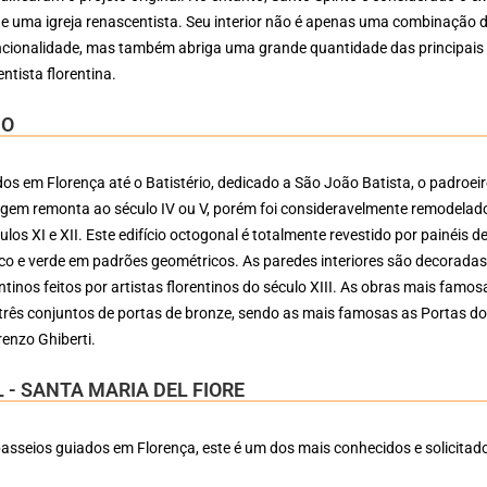
de uma igreja renascentista. Seu interior não é apenas uma combinação 
uncionalidade, mas também abriga uma grande quantidade das principais
ntista florentina.
IO
os em Florença até o Batistério, dedicado a São João Batista, o padroei
igem remonta ao século IV ou V, porém foi consideravelmente remodelad
los XI e XII. Este edifício octogonal é totalmente revestido por painéis d
o e verde em padrões geométricos. As paredes interiores são decorada
tinos feitos por artistas florentinos do século XIII. As obras mais famos
 três conjuntos de portas de bronze, sendo as mais famosas as Portas d
renzo Ghiberti.
 - SANTA MARIA DEL FIORE
asseios guiados em Florença, este é um dos mais conhecidos e solicitad