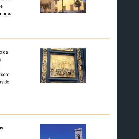
de
 obras
ro da
o
e
s com
as do
o
os