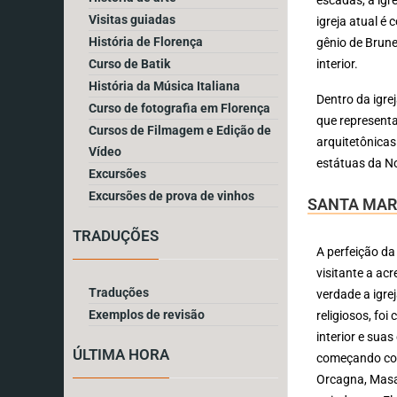
Visitas guiadas
igreja atual é 
História de Florença
gênio de Brune
interior.
Curso de Batik
História da Música Italiana
Dentro da igre
Curso de fotografia em Florença
que represent
Cursos de Filmagem e Edição de
arquitetônicas
Vídeo
estátuas da No
Excursões
Excursões de prova de vinhos
SANTA MAR
TRADUÇÕES
A perfeição da
visitante a ac
Traduções
verdade a igre
Exemplos de revisão
religiosos, fo
interior e sua
ÚLTIMA HORA
começando com 
Orcagna, Masac