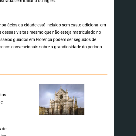
stradas em italiano ou inglês.
 palácios da cidade está incluído sem custo adicional em
s dessas visitas mesmo que não esteja matriculado no
 passeios guiados em Florença podem ser seguidos de
enos convencionais sobre a grandiosidade do período
 dos
 e
s de
ica.