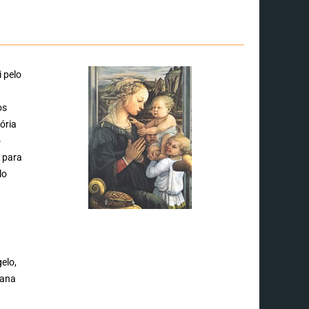
 pelo
os
ória
o
r para
lo
elo,
iana