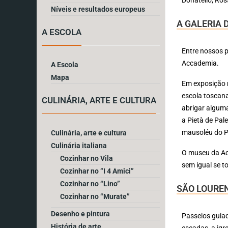
Níveis e resultados europeus
A GALERIA
A ESCOLA
Entre nossos p
Accademia.
A Escola
Mapa
Em exposição 
escola toscana
CULINÁRIA, ARTE E CULTURA
abrigar algum
a Pietà de Pal
mausoléu do Pa
Culinária, arte e cultura
Culinária italiana
O museu da Ac
Cozinhar no Vila
sem igual se t
Cozinhar no “I 4 Amici”
Cozinhar no “Lino”
SÃO LOURE
Cozinhar no “Murate”
Desenho e pintura
Passeios guiad
História de arte
escadas, a igre