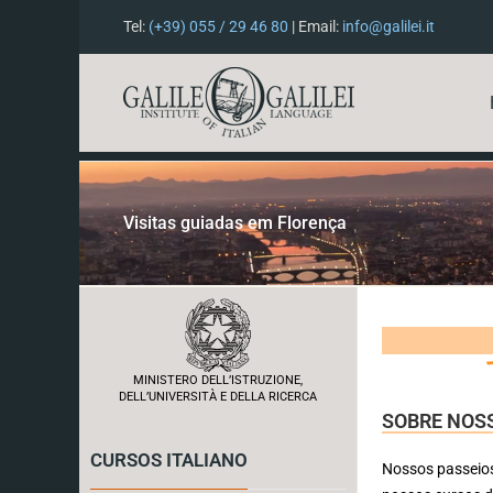
Tel:
(+39) 055 / 29 46 80
| Email:
info@galilei.it
Visitas guiadas em Florença
MINISTERO DELL’ISTRUZIONE,
DELL’UNIVERSITÀ E DELLA RICERCA
SOBRE NOS
CURSOS ITALIANO
Nossos passeios