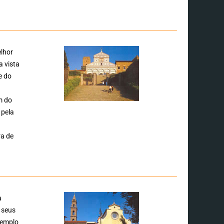
elhor
a vista
e do
m do
 pela
o
ra de
a
 seus
xemplo