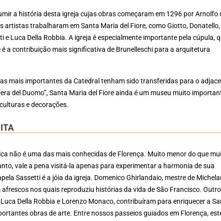
sumir a história desta igreja cujas obras começaram em 1296 por Arnolfo 
 artistas trabalharam em Santa Maria del Fiore, como Giotto, Donatello,
rti e Luca Della Robbia. A igreja é especialmente importante pela cúpula, 
é a contribuição mais significativa de Brunelleschi para a arquitetura
.
as mais importantes da Catedral tenham sido transferidas para o adjac
era del Duomo”, Santa Maria del Fiore ainda é um museu muito importan
sculturas e decorações.
ITA
tica não é uma das mais conhecidas de Florença. Muito menor do que mu
anto, vale a pena visitá-la apenas para experimentar a harmonia de sua
apela Sassetti é a jóia da igreja. Domenico Ghirlandaio, mestre de Michela
afrescos nos quais reproduziu histórias da vida de São Francisco. Outr
 Luca Della Robbia e Lorenzo Monaco, contribuíram para enriquecer a Sa
portantes obras de arte. Entre nossos passeios guiados em Florença, est