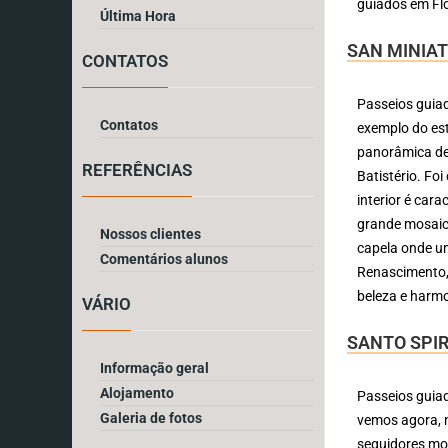
guiados em Flo
Última Hora
SAN MINIA
CONTATOS
Passeios guiad
Contatos
exemplo do est
panorâmica de 
REFERÊNCIAS
Batistério. Foi
interior é car
grande mosaico
Nossos clientes
capela onde um
Comentários alunos
Renascimento, 
beleza e harm
VÁRIO
SANTO SPIR
Informação geral
Alojamento
Passeios guiad
Galeria de fotos
vemos agora, n
seguidores mod