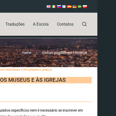
Traduções
A Escola
Contatos
Home
|
Visitas guiadas em Florença
Tours individuais e em pequenos grupos.
 AOS MUSEUS E ÀS IGREJAS
isitos específicos nem é necessário se inscrever em