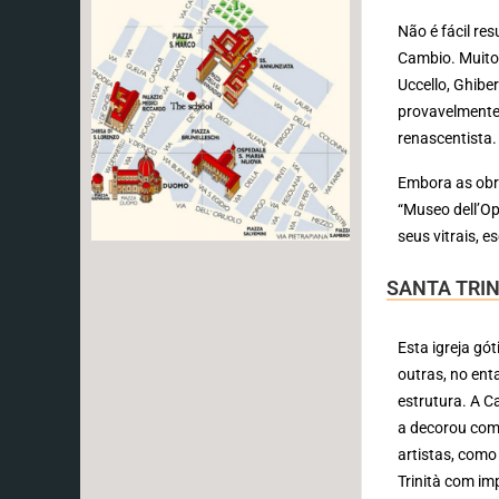
Não é fácil re
Cambio. Muitos
Uccello, Ghibe
provavelmente 
renascentista
Embora as obr
“Museo dell’Op
seus vitrais, e
SANTA TRIN
Esta igreja gó
outras, no ent
estrutura. A C
a decorou com 
artistas, como
Trinità com im