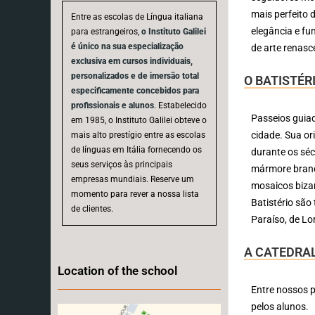
mais perfeito 
Entre as escolas de Língua italiana
elegância e f
para estrangeiros,
o Instituto Galilei
é único na sua especialização
de arte renasce
exclusiva em cursos individuais,
personalizados e de imersão total
O BATISTÉR
especificamente concebidos para
profissionais e alunos
. Estabelecido
Passeios guiad
em 1985, o Instituto Galilei obteve o
cidade. Sua or
mais alto prestígio entre as escolas
de línguas em Itália fornecendo os
durante os sécu
seus serviços às principais
mármore branc
empresas mundiais. Reserve um
mosaicos bizan
momento para rever a nossa lista
Batistério são
de clientes.
Paraíso, de Lo
A CATEDRAL
Location of the school
Entre nossos p
pelos alunos.