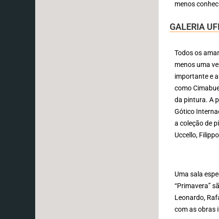
menos conheci
GALERIA UF
Todos os amant
menos uma vez
importante e 
como Cimabue e
da pintura. A 
Gótico Interna
a coleção de p
Uccello, Filipp
Uma sala espec
“Primavera” s
Leonardo, Rafa
com as obras i