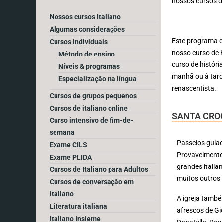
nossos cursos de
Nossos cursos Italiano
Algumas considerações
Este programa de
Cursos individuais
nosso curso de 
Método de ensino
curso de históri
Níveis & programas
manhã ou à tard
Especialização na língua
renascentista.
Cursos de grupos pequenos
Cursos de italiano online
SANTA CRO
Curso intensivo de fim-de-
semana
Passeios guiad
Exame CILS
Provavelmente
Exame PLIDA
grandes italian
Cursos de Italiano para Adultos
muitos outros 
Cursos de conversação em
italiano
A igreja tamb
Literatura italiana
afrescos de Gi
Italiano Insieme
Donatello, Ros