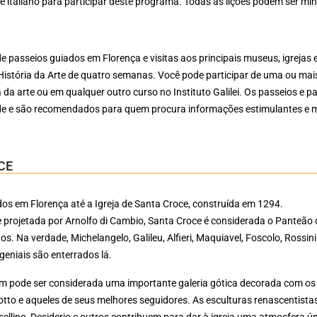
 italiano para participar deste programa. Todas as lições podem ser mini
 passeios guiados em Florença e visitas aos principais museus, igrejas e
História da Arte de quatro semanas. Você pode participar de uma ou mai
a da arte ou em qualquer outro curso no Instituto Galilei. Os passeios e
e e são recomendados para quem procura informações estimulantes e m
CE
os em Florença até a Igreja de Santa Croce, construída em 1294.
 projetada por Arnolfo di Cambio, Santa Croce é considerada o Panteão
os. Na verdade, Michelangelo, Galileu, Alfieri, Maquiavel, Foscolo, Rossini
geniais são enterrados lá.
ém pode ser considerada uma importante galeria gótica decorada com os
otto e aqueles de seus melhores seguidores. As esculturas renascentista
sellino, Desiderio e outros contribuem para dar à igreja uma atmosfera ún