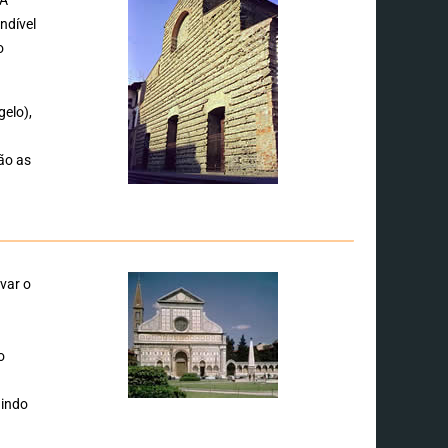
undível
o
gelo),
ão as
evar o
o
uindo