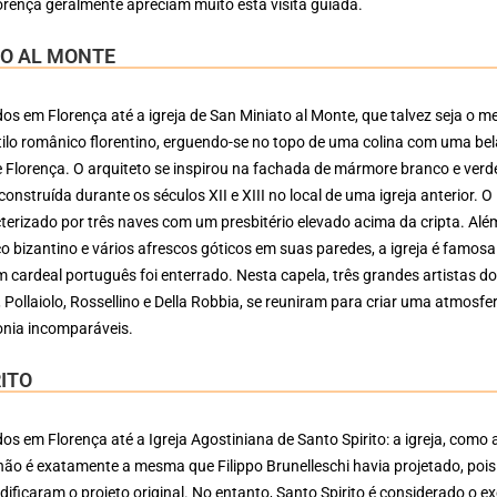
rença geralmente apreciam muito esta visita guiada.
TO AL MONTE
os em Florença até a igreja de San Miniato al Monte, que talvez seja o m
ilo românico florentino, erguendo-se no topo de uma colina com uma bel
Florença. O arquiteto se inspirou na fachada de mármore branco e verd
 construída durante os séculos XII e XIII no local de uma igreja anterior. O
acterizado por três naves com um presbitério elevado acima da cripta. Alé
 bizantino e vários afrescos góticos em suas paredes, a igreja é famosa
 cardeal português foi enterrado. Nesta capela, três grandes artistas d
Pollaiolo, Rossellino e Della Robbia, se reuniram para criar uma atmosfe
onia incomparáveis.
ITO
os em Florença até a Igreja Agostiniana de Santo Spirito: a igreja, como 
ão é exatamente a mesma que Filippo Brunelleschi havia projetado, pois
ificaram o projeto original. No entanto, Santo Spirito é considerado o e