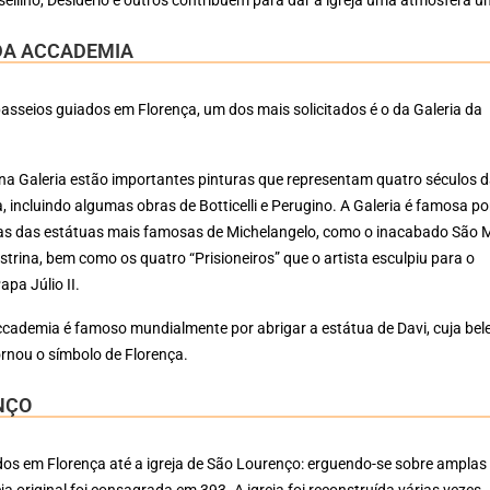
 DA ACCADEMIA
asseios guiados em Florença, um dos mais solicitados é o da Galeria da
na Galeria estão importantes pinturas que representam quatro séculos 
, incluindo algumas obras de Botticelli e Perugino. A Galeria é famosa po
as das estátuas mais famosas de Michelangelo, como o inacabado São 
estrina, bem como os quatro “Prisioneiros” que o artista esculpiu para o
pa Júlio II.
cademia é famoso mundialmente por abrigar a estátua de Davi, cuja bel
ornou o símbolo de Florença.
NÇO
os em Florença até a igreja de São Lourenço: erguendo-se sobre amplas
ja original foi consagrada em 393. A igreja foi reconstruída várias vezes.