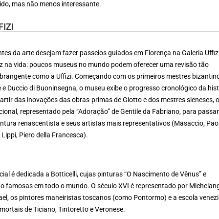
do, mas não menos interessante.
FIZI
es da arte desejam fazer passeios guiados em Florença na Galeria Uffizi
 na vida: poucos museus no mundo podem oferecer uma revisão tão
abrangente como a Uffizi. Começando com os primeiros mestres bizantin
 Duccio di Buoninsegna, o museu exibe o progresso cronológico da hist
partir das inovações das obras-primas de Giotto e dos mestres sieneses, 
cional, representado pela “Adoração” de Gentile da Fabriano, para passa
intura renascentista e seus artistas mais representativos (Masaccio, Pao
o Lippi, Piero della Francesca).
ial é dedicada a Botticelli, cujas pinturas “O Nascimento de Vênus” e
ão famosas em todo o mundo. O século XVI é representado por Michelang
el, os pintores maneiristas toscanos (como Pontormo) e a escola venez
mortais de Ticiano, Tintoretto e Veronese.