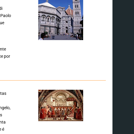
di
 Paolo
que
ente
te por
itas
ngelo,
os
nta
e é