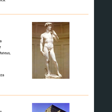
da
r
Mateus,
eza
 A