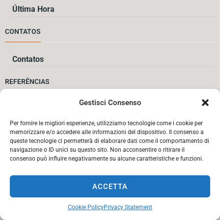
Última Hora
CONTATOS
Contatos
REFERÊNCIAS
Gestisci Consenso
Nossos clientes
Comentários alunos
Per fornire le migliori esperienze, utilizziamo tecnologie come i cookie per
memorizzare e/o accedere alle informazioni del dispositivo. Il consenso a
queste tecnologie ci permetterà di elaborare dati come il comportamento di
VÁRIO
navigazione o ID unici su questo sito. Non acconsentire o ritirare il
consenso può influire negativamente su alcune caratteristiche e funzioni.
Informação geral
ACCETTA
Alojamento
Galeria de fotos
Cookie Policy
Privacy Statement