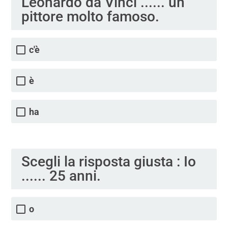
Leonardo da Vinci ...... un
pittore molto famoso.
c'è
è
ha
Scegli la risposta giusta : Io
...... 25 anni.
o