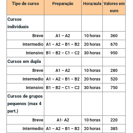
Tipo de curso
Preparação
Hora/aula
Valores em
euro
Cursos
individuais
Breve
A1 – A2
10 horas
360
Intermedio
A1 – A2 – B1 – B2
20 horas
670
Intensivo
B1 – B2 – C1 – C2
30 horas
950
Cursos em dupla
Breve
A1 – A2
10 horas
280
Intermedio
A1 – A2 – B1 – B2
20 horas
520
Intensivo
B1 – B2 – C1 – C2
30 horas
750
Cursos de grupos
pequenos (max 4
part.)
Breve
A1- A2
10 horas
220
Intermedio
A1 – A2 – B1 – B2
20 horas
385