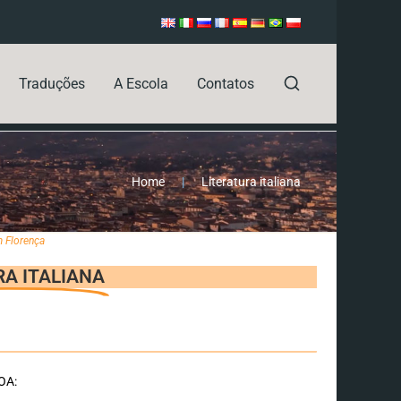
Traduções
A Escola
Contatos
Home
|
Literatura italiana
em Florença
RA ITALIANA
OA: