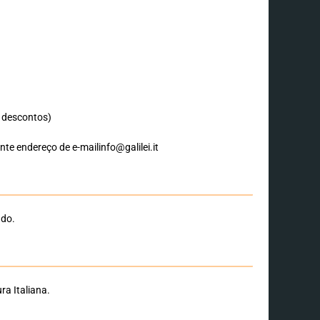
 descontos)
te endereço de e-mailinfo@galilei.it
ado.
ra Italiana.