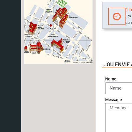
1 
Em 
cur
...OU ENVI
Name
Message