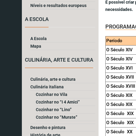
É possível criar
Níveis e resultados europeus
necessidades.
A ESCOLA
PROGRAMAÇ
A Escola
Período
Mapa
O Século XIV
O Século XIV
CULINÁRIA, ARTE E CULTURA
O Século XVI
O Século XVII
Culinária, arte e cultura
O Século XVII
Culinária italiana
Cozinhar no Vila
O Século XIX
Cozinhar no “I 4 Amici”
O Século XIX
Cozinhar no “Lino”
O Século XIX
Cozinhar no “Murate”
O Século XIX
Desenho e pintura
O Século XX
História de arte