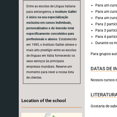
Para um curs
Entre as escolas de Língua italiana
Para um curs
para estrangeiros,
o Instituto Galilei
é único na sua especialização
Para um curs
exclusiva em cursos individuais,
Para 2 parti
personalizados e de imersão total
Para 3 parti
especificamente concebidos para
Para 4 parti
profissionais e alunos
. Estabelecido
Durante os m
em 1985, o Instituto Galilei obteve o
mais alto prestígio entre as escolas
Para grupos auto
de línguas em Itália fornecendo os
seus serviços às principais
empresas mundiais. Reserve um
DATAS DE I
momento para rever a nossa lista
de clientes.
Nossos cursos d
LITERATURA
Location of the school
Gostaria de sabe