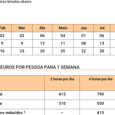
as listadas abaixo.
Feb
Mar
Abr
Maio
Jun
Jul
02
02
06
04
01
06
9
9
13
11
08
13
16
23
20
25
22
20
 EUROS POR PESSOA PARA 1 SEMANA
2 horas por dia
4 horas por dia
al
415
790
a
310
550
os reduzidos
*
–
410