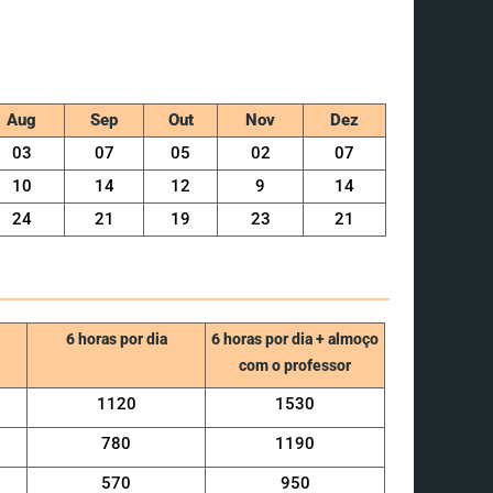
Aug
Sep
Out
Nov
Dez
03
07
05
02
07
10
14
12
9
14
24
21
19
23
21
6 horas por dia
6 horas por dia + almoço
com o professor
1120
1530
780
1190
570
950