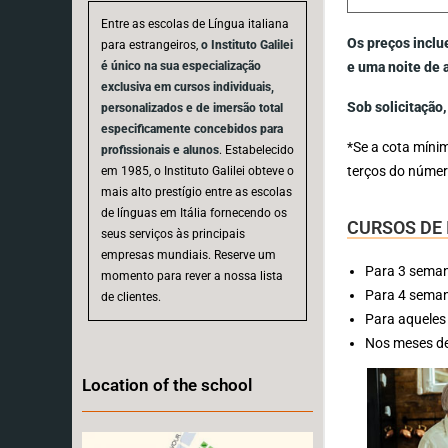
Entre as escolas de Língua italiana
Os preços inclu
para estrangeiros,
o Instituto Galilei
é único na sua especialização
e uma noite de 
exclusiva em cursos individuais,
Sob solicitação
personalizados e de imersão total
especificamente concebidos para
*Se a cota míni
profissionais e alunos
. Estabelecido
terços do númer
em 1985, o Instituto Galilei obteve o
mais alto prestígio entre as escolas
de línguas em Itália fornecendo os
CURSOS DE 
seus serviços às principais
empresas mundiais. Reserve um
Para 3 seman
momento para rever a nossa lista
Para 4 seman
de clientes.
Para aqueles
Nos meses de
Location of the school