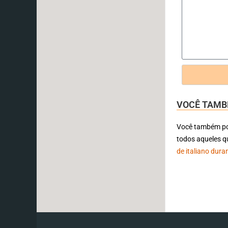
VOCÊ TAMB
Você também po
todos aqueles q
de italiano dur