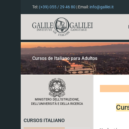
Tel:
(+39) 055 / 29 46 80
| Email:
info@galilei.it
Cursos de Italiano para Adultos
MINISTERO DELL’ISTRUZIONE,
DELL’UNIVERSITÀ E DELLA RICERCA
Curs
CURSOS ITALIANO