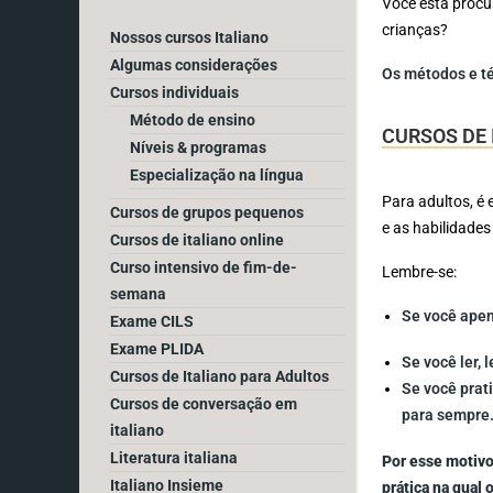
Você está proc
crianças?
Nossos cursos Italiano
Algumas considerações
Os métodos e té
Cursos individuais
Método de ensino
CURSOS DE 
Níveis & programas
Especialização na língua
Para adultos, é
Cursos de grupos pequenos
e as habilidades
Cursos de italiano online
Curso intensivo de fim-de-
Lembre-se:
semana
Se você apen
Exame CILS
Exame PLIDA
Se você ler,
Cursos de Italiano para Adultos
Se você prat
Cursos de conversação em
para sempre
italiano
Literatura italiana
Por esse motivo
Italiano Insieme
prática na qual