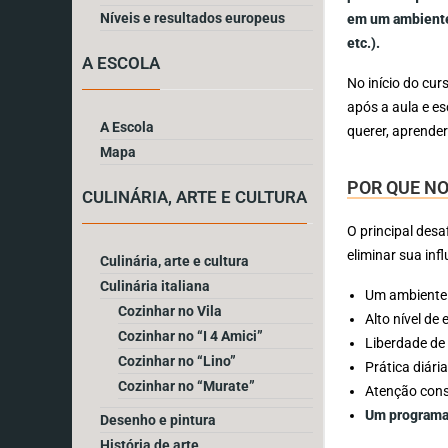
Níveis e resultados europeus
em um ambiente 
etc.).
A ESCOLA
No início do cur
após a aula e e
A Escola
querer, aprender
Mapa
POR QUE NO
CULINÁRIA, ARTE E CULTURA
O principal desa
eliminar sua inf
Culinária, arte e cultura
Culinária italiana
Um ambiente 
Cozinhar no Vila
Alto nível de
Cozinhar no “I 4 Amici”
Liberdade de 
Cozinhar no “Lino”
Prática diári
Cozinhar no “Murate”
Atenção cons
Um programa 
Desenho e pintura
História de arte