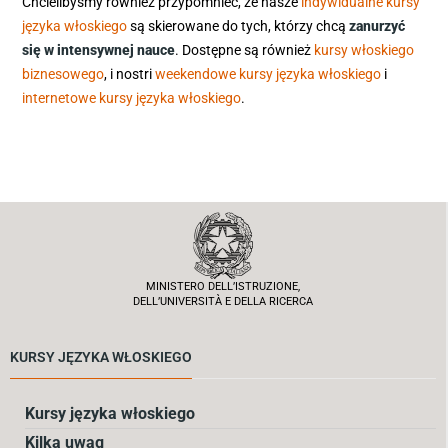
Chcielibyśmy również przypomnieć, że nasze
indywidualne kursy
języka włoskiego
są skierowane do tych, którzy chcą
zanurzyć
się w intensywnej nauce
. Dostępne są również
kursy włoskiego
biznesowego
, i nostri
weekendowe kursy języka włoskiego
i
internetowe kursy języka włoskiego
.
MINISTERO DELL’ISTRUZIONE,
DELL’UNIVERSITÀ E DELLA RICERCA
KURSY JĘZYKA WŁOSKIEGO
Kursy języka włoskiego
Kilka uwag