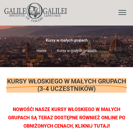
Kursy w małych grupach
Home
|
Kursy w małych grupach
KURSY WŁOSKIEGO W MAŁYCH GRUPACH
(3-4 UCZESTNIKÓW)
NOWOŚĆ! NASZE KURSY WŁOSKIEGO W MAŁYCH
GRUPACH SĄ TERAZ DOSTĘPNE RÓWNIEŻ ONLINE PO
OBNIŻONYCH CENACH, KLIKNIJ TUTAJ!