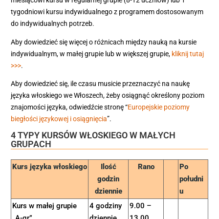
miesiącowi kursu w regularnej grupie (8-12 uczniów) lub 1
tygodniowi kursu indywidualnego z programem dostosowanym
do indywidualnych potrzeb.
Aby dowiedzieć się więcej o różnicach między nauką na kursie
indywidualnym, w małej grupie lub w większej grupie,
kliknij tutaj
>>>
.
Aby dowiedzieć się, ile czasu musicie przeznaczyć na naukę
języka włoskiego we Włoszech, żeby osiągnąć określony poziom
znajomości języka, odwiedźcie stronę “
Europejskie poziomy
biegłości językowej i osiągnięcia
”.
4 TYPY KURSÓW WŁOSKIEGO W MAŁYCH
GRUPACH
Kurs języka włoskiego
Ilość
Rano
Po
godzin
południ
dziennie
u
Kurs w małej grupie
4 godziny
9.00 –
„A-gr”
dziennie
13.00