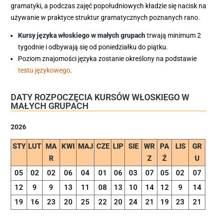
gramatyki, a podczas zajęć popołudniowych kładzie się nacisk na
używanie w praktyce struktur gramatycznych poznanych rano.
Kursy języka włoskiego w małych grupach
trwają minimum 2
tygodnie i odbywają się od poniedziałku do piątku.
Poziom znajomości języka zostanie określony na podstawie
testu językowego
.
DATY ROZPOCZĘCIA KURSÓW WŁOSKIEGO W
MAŁYCH GRUPACH
2026
STY
LUT
MA
KWI
MAJ
CZE
LIP
SIE
WR
PA
LIS
GR
R
Z
Ź
U
05
02
02
06
04
01
06
03
07
05
02
07
12
9
9
13
11
08
13
10
14
12
9
14
19
16
23
20
25
22
20
24
21
19
23
21