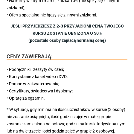
• Na kursy w lutym i marcu, zniżka 10% (nie łączy się z innymi
zniżkami);
• Oferta specjalna nie łączy się z innymi zniżkami.
JEŚLI PRZYJEDZIESZ Z 2-3 PRZYJACIÓMI CENA TWOJEGO
KURSU ZOSTANIE OBNIŻONA O 50%
(pozostałe osoby zapłacą normalną cenę)
CENY ZAWIERAJĄ:
• Podręczniki i zeszyty ćwiczeń;
• Korzystanie z kaset video i DVD;
• Pomoc w zakwaterowaniu;
• Certyfikaty, świadectwa i dyplomy;
• Opłatę za egzamin.
*
W sytuacji, gdy minimalna ilość uczestników w kursie (3 osoby)
nie zostanie osiągnięta, ilość godzin zajęć w małej grupie
zostanie zamieniona na połowę godzin na kursie indywidualnym
lub na dwie trzecie ilości godzin zajęć w grupie 2-osobowej.