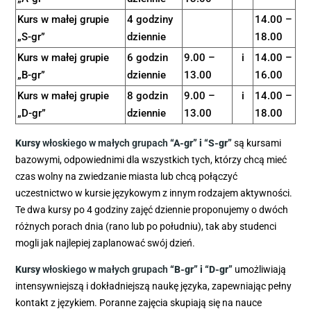
Kurs w małej grupie
4 godziny
14.00 –
„S-gr”
dziennie
18.00
Kurs w małej grupie
6 godzin
9.00 –
i
14.00 –
„B-gr”
dziennie
13.00
16.00
Kurs w małej grupie
8 godzin
9.00 –
i
14.00 –
„D-gr”
dziennie
13.00
18.00
Kursy
włoskiego w małych grupach
“A-gr” i “S-gr”
są kursami
bazowymi, odpowiednimi dla wszystkich tych, którzy chcą mieć
czas wolny na zwiedzanie miasta lub chcą połączyć
uczestnictwo w kursie językowym z innym rodzajem aktywności.
Te dwa kursy po 4 godziny zajęć dziennie proponujemy o dwóch
różnych porach dnia (rano lub po południu), tak aby studenci
mogli jak najlepiej zaplanować swój dzień.
Kursy
włoskiego w małych grupach
“B-gr” i “D-gr”
umożliwiają
intensywniejszą i dokładniejszą naukę języka, zapewniając pełny
kontakt z językiem. Poranne zajęcia skupiają się na nauce