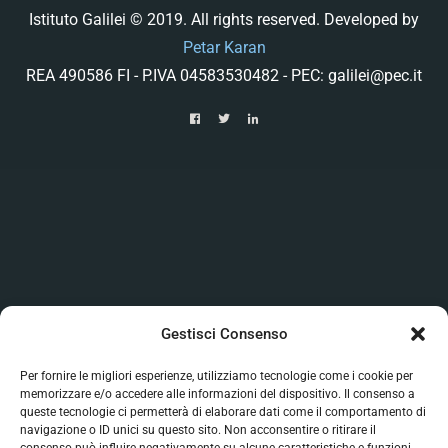
Istituto Galilei © 2019. All rights reserved. Developed by
Petar Karan
REA 490586 FI - P.IVA 04583530482 - PEC: galilei@pec.it
Gestisci Consenso
Per fornire le migliori esperienze, utilizziamo tecnologie come i cookie per
memorizzare e/o accedere alle informazioni del dispositivo. Il consenso a
queste tecnologie ci permetterà di elaborare dati come il comportamento di
navigazione o ID unici su questo sito. Non acconsentire o ritirare il