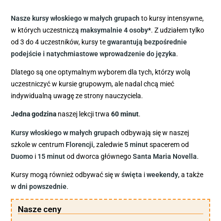
Nasze kursy włoskiego w małych grupach
to kursy intensywne,
w których uczestniczą
maksymalnie 4 osoby
*. Z udziałem tylko
od 3 do 4 uczestników, kursy te
gwarantują bezpośrednie
podejście i natychmiastowe wprowadzenie do języka
.
Dlatego są one optymalnym wyborem dla tych, którzy wolą
uczestniczyć w kursie grupowym, ale nadal chcą mieć
indywidualną uwagę ze strony nauczyciela.
Jedna
godzina
naszej lekcji trwa
60 minut
.
Kursy włoskiego w małych grupach
odbywają się w naszej
szkole w centrum
Florencji
, zaledwie
5 minut
spacerem od
Duomo
i
15 minut
od dworca głównego
Santa Maria Novella
.
Kursy mogą również odbywać się w
święta
i
weekendy
, a także
w
dni powszednie
.
Nasze ceny