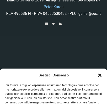
Istituto Galilei © 2019. All rights reserved. Developed by
Petar Karan
REA 490586 FI - P.IVA 04583530482 - PEC: galilei@pec.it
Gestisci Consenso
Per fornire le migliori esperienze, utilizziamo tecnologie come i cookie per
memorizzare e/o accedere alle informazioni del dispositivo. Il consenso a
queste tecnologie ci permetterà di elaborare dati come il comportamento di
navigazione o ID unici su questo sito. Non acconsentire o ritirare il
consenso può influire negativamente su alcune caratteristiche e funzioni.