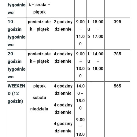
tygodnio
k – środa –
piątek
wo
10
poniedziałe
2 godziny
9.00
l
15.00
395
godzin
k – piątek
dziennie
–
u
–
11.0
b
17.00
tygodnio
0
wo
20
poniedziałe
4 godziny
9.00
l
14.00
785
godzin
k – piątek
dziennie
–
u
–
13.0
b
18.00
tygodnio
0
wo
WEEKEN
piątek
4 godziny
14.0
565
D (12
dziennie
0 –
sobota
18.0
godzin)
4 godziny
0
niedziela
dziennie
9.00
4 godziny
–
dziennie
13.0