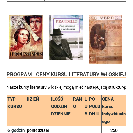
PROGRAM I CENY KURSU LITERATURY WŁOSKIEJ
Nasze kursy literatury włoskiej mogą mieć następującą strukturę:
TYP
DZIEŃ
ILOŚĆ
RAN
L
PO
CENA
KURSU
GODZIN
O
U
POŁU
kursu
DZIENNIE
B
DNIU
indywidualn
ego
6 godzin
poniedziałe
250