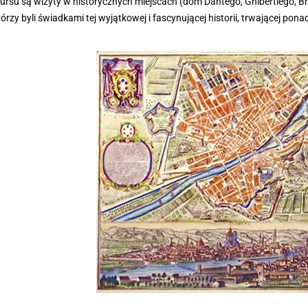
ursu są wizyty w historycznych miejscach (dom Dantego, Ghibertiego, Br
tórzy byli świadkami tej wyjątkowej i fascynującej historii, trwającej pona