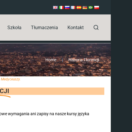
Szkoła
Tłumaczenia
Kontakt
Home
|
Historia Florencji
ny Medyceuszy.
CJI
kowe wymagania ani zapisy na nasze kursy języka