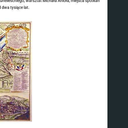
unelleschiego, warsztat Michała Anioła, miejsca spotkań
d dwa tysiące lat.