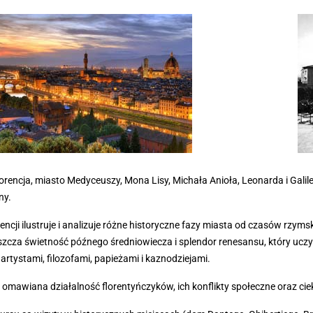
lorencja, miasto Medyceuszy, Mona Lisy, Michała Anioła, Leonarda i Gali
ny.
orencji ilustruje i analizuje różne historyczne fazy miasta od czasów rzy
szcza świetność późnego średniowiecza i splendor renesansu, który uczyn
i artystami, filozofami, papieżami i kaznodziejami.
 omawiana działalność florentyńczyków, ich konflikty społeczne oraz cie