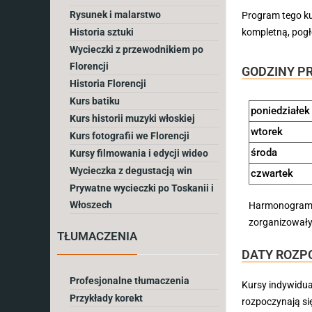
Rysunek i malarstwo
Program tego ku
Historia sztuki
kompletną, pogł
Wycieczki z przewodnikiem po
Florencji
GODZINY PR
Historia Florencji
Kurs batiku
poniedziałek
Kurs historii muzyki włoskiej
wtorek
Kurs fotografii we Florencji
środa
Kursy filmowania i edycji wideo
Wycieczka z degustacją win
czwartek
Prywatne wycieczki po Toskanii i
Włoszech
Harmonogram d
zorganizowały
TŁUMACZENIA
DATY ROZP
Profesjonalne tłumaczenia
Kursy indywidua
Przykłady korekt
rozpoczynają si