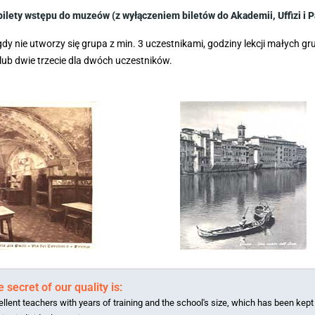
bilety wstępu do muzeów (z wyłączeniem biletów do Akademii, Uffizi i Pa
dy nie utworzy się grupa z min. 3 uczestnikami, godziny lekcji małych gr
lub dwie trzecie dla dwóch uczestników.
 secret of our quality is:
llent teachers with years of training and the school's size, which has been kept 