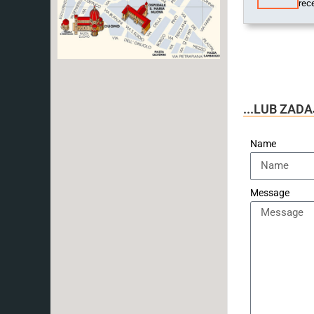
rece
...LUB ZAD
Name
Message