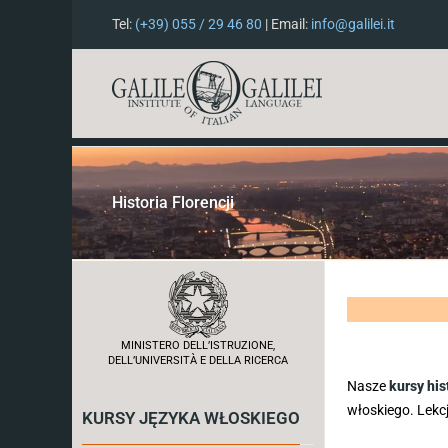
Tel:
(+39) 055 / 29 46 80
| Email:
info@galilei.it
Historia Florencji
MINISTERO DELL’ISTRUZIONE,
DELL’UNIVERSITÀ E DELLA RICERCA
Nasze
kursy hist
włoskiego. Lekc
KURSY JĘZYKA WŁOSKIEGO