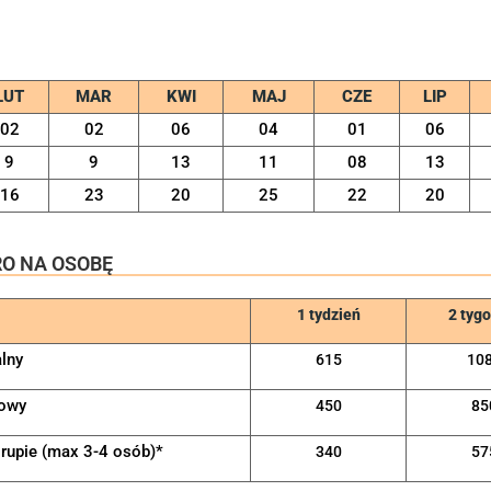
LUT
MAR
KWI
MAJ
CZE
LIP
02
02
06
04
01
06
9
9
13
11
08
13
16
23
20
25
22
20
RO NA OSOBĘ
1 tydzień
2 tyg
alny
615
10
owy
450
85
grupie (max 3-4 osób)*
340
57