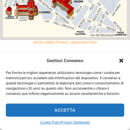
Istituto Galilei, Florence - Application Form
Please use this form only in case of enrollment
Gestisci Consenso
–
For information contact us at
info@galilei.it
Per fornire le migliori esperienze, utilizziamo tecnologie come i cookie per
memorizzare e/o accedere alle informazioni del dispositivo. Il consenso a
queste tecnologie ci permetterà di elaborare dati come il comportamento di
Personal data
navigazione o ID unici su questo sito. Non acconsentire o ritirare il
consenso può influire negativamente su alcune caratteristiche e funzioni.
Mrs
Ms
Mr
Last Name
ACCETTA
First Name
Cookie Policy
Privacy Statement