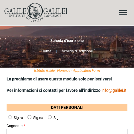
Scheda d’iscrizione
Home
|
Scheda d’iscrizione
Istituto Galilei, Florence - Application Form
La preghiamo di usare questo modulo solo per iscriversi
Per informazioni ci contatti per favore all’indirizzo
info@galilei.it
DATI PERSONALI
Sig.ra
Sig.na
Sig
Cognome