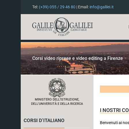
Tel:
(+39) 055 / 29 46 80
| Email:
info@galilei.it
Corsi video riprese e video editing a Firenze
MINISTERO DELL’ISTRUZIONE,
DELL’UNIVERSITÀ E DELLA RICERCA
I NOSTRI CO
CORSI D’ITALIANO
Benvenuti ai nos