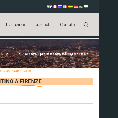
Traduzioni
La scuola
Contatti
Home
|
Corsi video riprese e video editing a Firenze
ografia -Istituto Galilei
ITING A FIRENZE