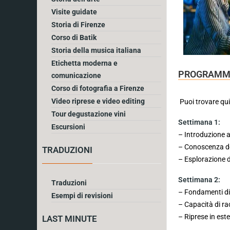
Visite guidate
Storia di Firenze
Corso di Batik
Storia della musica italiana
Etichetta moderna e
PROGRAMMA 
comunicazione
Corso di fotografia a Firenze
Video riprese e video editing
Puoi trovare qu
Tour degustazione vini
Settimana 1:
Escursioni
– Introduzione al
– Conoscenza del
TRADUZIONI
– Esplorazione d
Settimana 2:
Traduzioni
– Fondamenti di i
Esempi di revisioni
– Capacità di ra
– Riprese in este
LAST MINUTE