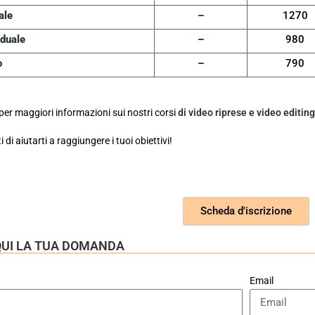
ale
–
1270
iduale
–
980
o
–
790
per maggiori informazioni sui nostri corsi
di video riprese e video editin
di aiutarti a raggiungere i tuoi obiettivi!
Scheda d'iscrizione
I QUI LA TUA DOMANDA
Email