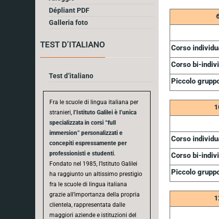
Dépliant PDF
Galleria foto
TEST D’ITALIANO
Corso individu
Corso bi-indiv
Test d’italiano
Piccolo grupp
Fra le scuole di lingua italiana per
1
stranieri,
l’Istituto Galilei è l’unica
specializzata in corsi “full
immersion” personalizzati e
Corso individu
concepiti espressamente per
professionisti e studenti
.
Corso bi-indiv
Fondato nel 1985, l’Istituto Galilei
Piccolo grupp
ha raggiunto un altissimo prestigio
fra le scuole di lingua italiana
grazie all’importanza della propria
1
clientela, rappresentata dalle
maggiori aziende e istituzioni del