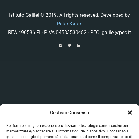
Istituto Galilei © 2019. All rights reserved. Developed by
Petar Karan
REA 490586 FI - P.IVA 04583530482 - PEC: galilei@pec.it
Gestisci Consenso
Per fornire le migliori esperienze, utilizziamo tecnologie come i cookie per
memorizzare e/o accedere alle informazioni del dispositivo. Il consenso a
queste tecnologie ci permetterà di elaborare dati come il comportamento di