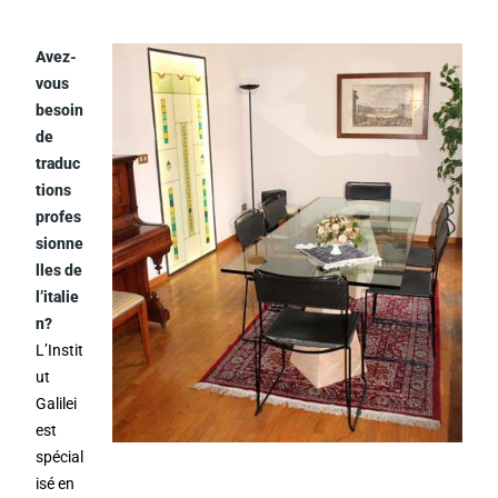
Avez-
vous
besoin
de
traduc
tions
profes
sionne
lles de
l’italie
n?
L’Instit
ut
Galilei
est
spécial
isé en