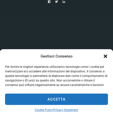
Gestisci Consenso
Per fornire le migliori esperienze, utilizziamo tecnologie come i cookie per
memorizzare e/o accedere alle informazioni del dispositivo. Il consenso a
queste tecnologie ci permetterà di elaborare dati come il comportamento di
navigazione o ID unici su questo sito. Non acconsentire o ritirare il
consenso può influire negativamente su alcune caratteristiche e funzioni.
ACCETTA
Cookie Policy
Privacy Statement