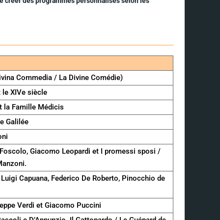
e de créer des programmes personnalisés selon les
 Divina Commedia / La Divine Comédie)
 le XIVe siècle
 la Famille Médicis
de Galilée
oni
Foscolo, Giacomo Leopardi et I promessi sposi /
Manzoni.
 Luigi Capuana, Federico De Roberto, Pinocchio de
seppe Verdi et Giacomo Puccini
Pascoli e D’Annunzio. Il Gattopardo / Le Guépard de