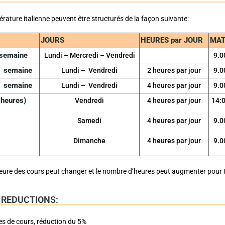
térature italienne peuvent être structurés de la façon suivante:
JOURS
HEURES par JOUR
MAT
 semaine
Lundi – Mercredi – Vendredi
9.0
1 semaine
Lundi – Vendredi
2 heures par jour
9.0
1 semaine
Lundi – Vendredi
4 heures par jour
9.0
heures)
Vendredi
4 heures par jour
14:0
Samedi
4 heures par jour
9.0
Dimanche
4 heures par jour
9.0
eure des cours peut changer et le nombre d’heures peut augmenter pour
 REDUCTIONS:
s de cours, réduction du 5%