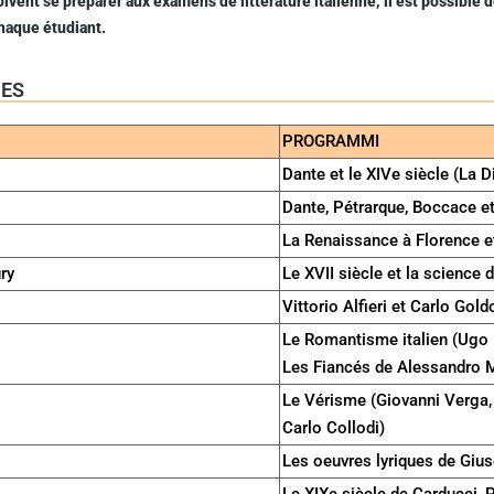
oivent se préparer aux examens de littérature italienne, il est possibl
haque étudiant.
ES
PROGRAMMI
Dante et le XIVe siècle (La
Dante, Pétrarque, Boccace et
La Renaissance à Florence et
ry
Le XVII siècle et la science 
Vittorio Alfieri et Carlo Gold
Le Romantisme italien (Ugo 
Les Fiancés de Alessandro 
Le Vérisme (Giovanni Verga,
Carlo Collodi)
Les oeuvres lyriques de Giu
Le XIXe siècle de Carducci, 