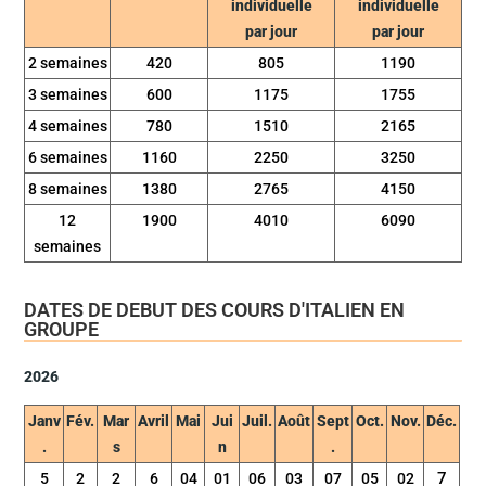
individuelle
individuelle
par jour
par jour
2 semaines
420
805
1190
3 semaines
600
1175
1755
4 semaines
780
1510
2165
6 semaines
1160
2250
3250
8 semaines
1380
2765
4150
12
1900
4010
6090
semaines
DATES DE DEBUT DES COURS D'ITALIEN EN
GROUPE
2026
Janv
Fév.
Mar
Avril
Mai
Jui
Juil.
Août
Sept
Oct.
Nov.
Déc.
.
s
n
.
7
5
2
2
6
04
01
06
03
07
05
02