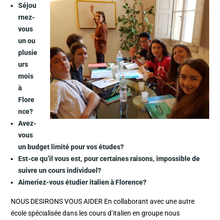
Séjou
rnez-
vous
un ou
plusie
urs
mois
à
Flore
nce?
Avez-
vous
un budget limité pour vos études?
Est-ce qu’il vous est, pour certaines raisons, impossible de
suivre un cours individuel?
Aimeriez-vous étudier italien à Florence?
NOUS DESIRONS VOUS AIDER En collaborant avec une autre
école spécialisée dans les cours d’italien en groupe nous