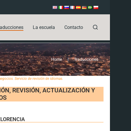
raducciones
La escuela
Contacto
Home
|
Traducciones
 negocios. Servicio de revisión de idiomas.
IÓN, REVISIÓN, ACTUALIZACIÓN Y
OS
FLORENCIA