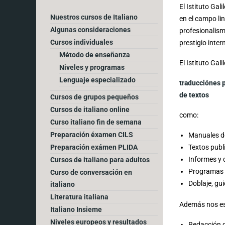
El Istituto Gal
Nuestros cursos de Italiano
en el campo li
Algunas consideraciones
profesionalism
Cursos individuales
prestigio inter
Método de enseñanza
El Istituto Gal
Niveles y programas
Lenguaje especializado
traducciónes p
de textos
Cursos de grupos pequeños
Cursos de italiano online
como:
Curso italiano fin de semana
Preparación éxamen CILS
Manuales de
Textos publ
Preparación exámen PLIDA
Informes y 
Cursos de italiano para adultos
Programas cu
Curso de conversación en
Doblaje, gui
italiano
Literatura italiana
Además nos es
Italiano Insieme
Niveles europeos y resultados
Redacción de