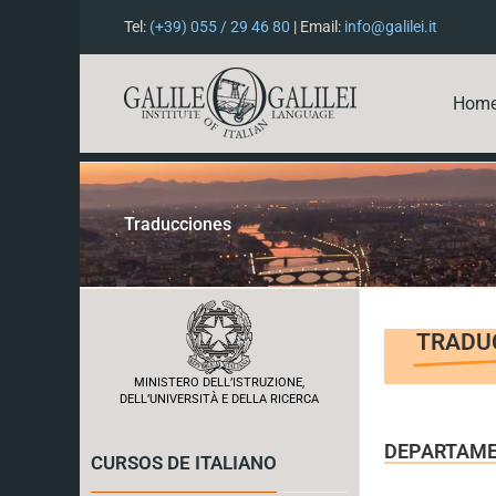
Tel:
(+39) 055 / 29 46 80
| Email:
info@galilei.it
Hom
Traducciones
TRADUC
MINISTERO DELL’ISTRUZIONE,
DELL’UNIVERSITÀ E DELLA RICERCA
DEPARTAMEN
CURSOS DE ITALIANO