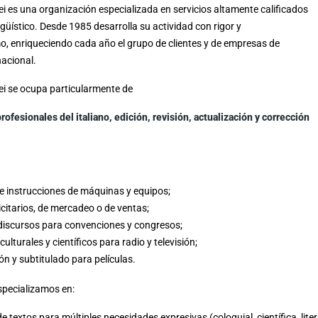
ilei es una organización especializada en servicios altamente calificados
ngüístico. Desde 1985 desarrolla su actividad con rigor y
o, enriqueciendo cada año el grupo de clientes y de empresas de
nacional.
ilei se ocupa particularmente de
rofesionales del italiano, edición, revisión, actualización y corrección
 instrucciones de máquinas y equipos;
icitarios, de mercadeo o de ventas;
discursos para convenciones y congresos;
lturales y científicos para radio y televisión;
ón y subtitulado para películas.
pecializamos en:
 textos para múltiples necesidades expresivas (coloquial, científica, literar