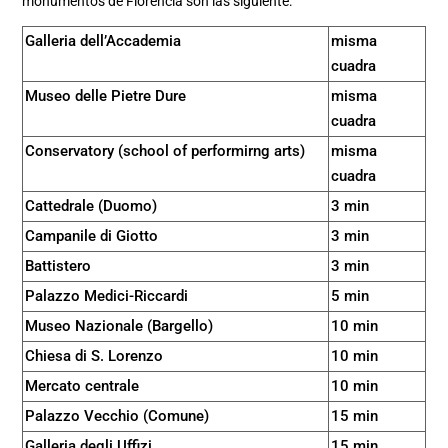
monumentos de Florencia son las siguiente:
Galleria dell’Accademia
misma
cuadra
Museo delle Pietre Dure
misma
cuadra
Conservatory (school of performirng arts)
misma
cuadra
Cattedrale (Duomo)
3 min
Campanile di Giotto
3 min
Battistero
3 min
Palazzo Medici-Riccardi
5 min
Museo Nazionale (Bargello)
10 min
Chiesa di S. Lorenzo
10 min
Mercato centrale
10 min
Palazzo Vecchio (Comune)
15 min
Galleria degli Uffizi
15 min