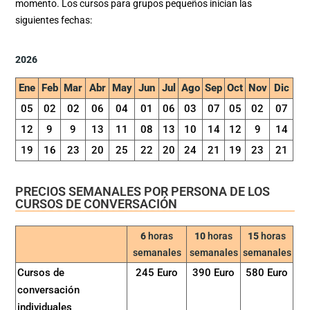
momento. Los cursos para grupos pequeños inician las
siguientes fechas:
2026
Ene
Feb
Mar
Abr
May
Jun
Jul
Ago
Sep
Oct
Nov
Dic
05
02
02
06
04
01
06
03
07
05
02
07
12
9
9
13
11
08
13
10
14
12
9
14
19
16
23
20
25
22
20
24
21
19
23
21
PRECIOS SEMANALES POR PERSONA DE LOS
CURSOS DE CONVERSACIÓN
6
horas
10
horas
15
horas
semanales
semanales
semanales
Cursos de
245 Euro
390 Euro
580 Euro
conversación
individuales