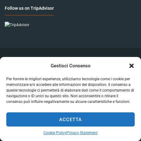
Follow us on TripAdvisor
Istituto Galilei © 2019. All rights reserved. Developed by
Gestisci Consenso
Petar Karan
Per fornire le migliori esperienze, utilizziamo tecnologie come i cookie per
REA 490586 FI - P.IVA 04583530482 - PEC: galilei@pec.it
memorizzare e/o accedere alle informazioni del dispositivo. Il consenso a
queste tecnologie ci permetterà di elaborare dati come il comportamento di
navigazione o ID unici su questo sito. Non acconsentire o ritirare il
consenso può influire negativamente su alcune caratteristiche e funzioni.
ACCETTA
Cookie Policy
Privacy Statement