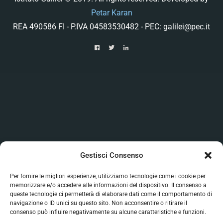
Petar Karan
REA 490586 FI - P.IVA 04583530482 - PEC: galilei@pec.it
Gestisci Consenso
Per fornire le migliori esperienze, utilizziamo tecnologie come i cookie per
memorizzare e/o accedere alle informazioni del dispositivo. Il consenso a
queste tecnologie ci permetterà di elaborare dati come il comportamento di
navigazione o ID unici su questo sito. Non acconsentire o ritirare il
consenso può influire negativamente su alcune caratteristiche e funzioni.