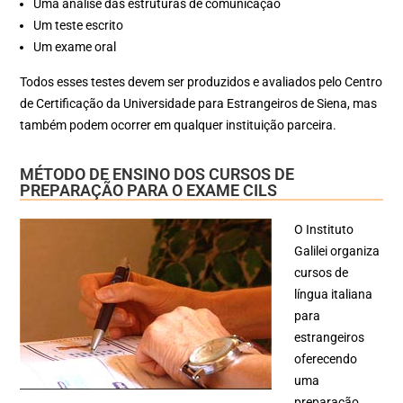
Uma análise das estruturas de comunicação
Um teste escrito
Um exame oral
Todos esses testes devem ser produzidos e avaliados pelo Centro
de Certificação da Universidade para Estrangeiros de Siena, mas
também podem ocorrer em qualquer instituição parceira.
MÉTODO DE ENSINO DOS CURSOS DE
PREPARAÇÃO PARA O EXAME CILS
O Instituto
Galilei organiza
cursos de
língua italiana
para
estrangeiros
oferecendo
uma
preparação