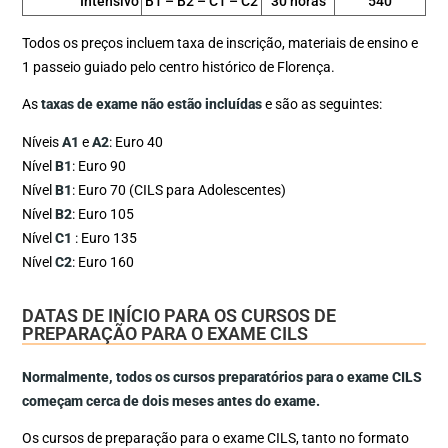
Intensivo
B1 – B2 – C1 – C2
30 horas
540
Todos os preços incluem taxa de inscrição, materiais de ensino e
1 passeio guiado pelo centro histórico de Florença.
As
taxas de exame não estão incluídas
e são as seguintes:
Níveis
A1
e
A2
: Euro 40
Nível
B1
: Euro 90
Nível
B1
: Euro 70 (CILS para Adolescentes)
Nível
B2
: Euro 105
Nível
C1
​: Euro 135
Nível
C2
: Euro 160
DATAS DE INÍCIO PARA OS CURSOS DE
PREPARAÇÃO PARA O EXAME CILS
Normalmente, todos os cursos preparatórios para o exame CILS
começam cerca de dois meses antes do exame.
Os cursos de preparação para o exame CILS, tanto no formato