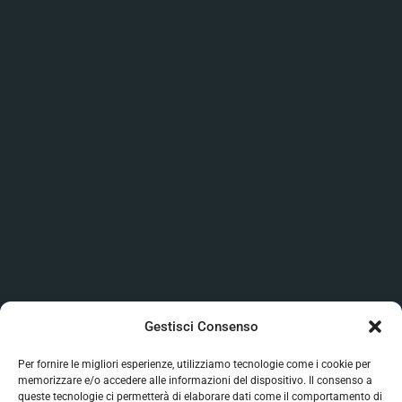
Gestisci Consenso
Per fornire le migliori esperienze, utilizziamo tecnologie come i cookie per
memorizzare e/o accedere alle informazioni del dispositivo. Il consenso a
queste tecnologie ci permetterà di elaborare dati come il comportamento di